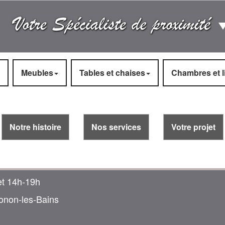
Meubles
Tables et chaises
Chambres et li
Notre histoire
Nos services
Votre projet
et 14h‑19h
onon‑les‑Bains